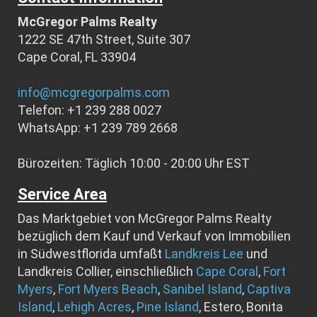
McGregor Palms Realty
1222 SE 47th Street, Suite 307
Cape Coral, FL 33904
info@mcgregorpalms.com
Telefon: +1 239 288 0027
WhatsApp: +1 239 789 2668
Bürozeiten: Täglich 10:00 - 20:00 Uhr EST
Service Area
Das Marktgebiet von McGregor Palms Realty
bezüglich dem Kauf und Verkauf von Immobilien
in Südwestflorida umfaßt
Landkreis Lee
und
Landkreis Collier, einschließlich
Cape Coral
,
Fort
Myers
,
Fort Myers Beach
,
Sanibel Island
,
Captiva
Island
,
Lehigh Acres
,
Pine Island
, Estero, Bonita