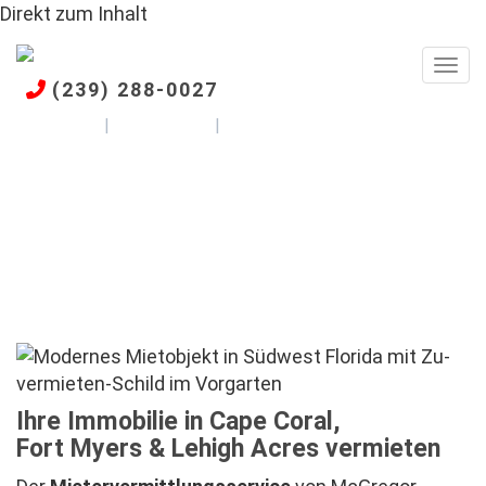
Direkt zum Inhalt
Togg
(239) 288-0027
English
Español
Deutsch
Vermietungsservice für
Eigentümer in
Südwestflorida
Ihre Immobilie in Cape Coral,
Fort Myers & Lehigh Acres vermieten