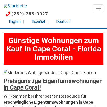
Direkt
zum
Togg
(239) 288-0027
Inhalt
English
Español
Deutsch
Günstige Wohnungen zum
Kauf in Cape Coral - Florida
Immobilien
Preisgünstige Eigentumswohnungen
in Cape Coral!
Willkommen bei Ihrer besten Ressource für
erschwingliche Eigentumswohnungen in Cape