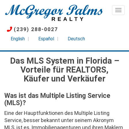
Direkt
zum
Togg
Inhalt
(239) 288-0027
English
Español
Deutsch
Das MLS System in Florida –
Vorteile für REALTORS,
Käufer und Verkäufer
Was ist das Multiple Listing Service
(MLS)?
Eine der Hauptfunktionen des Multiple Listing
Service, besser bekannt unter seinem Akronym
MLS, ist es, Immobilienagenturen und ihren Maklern