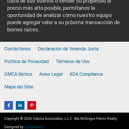
casa de sus sueños o vender su propiedad al
precio más alto posible, permítanos la
oportunidad de analizar cómo nuestro equipo
puede agregar valor a su próxima transacción de
bienes raíces.
Contáctenos
Declaración de Vivienda Justa
Política de Privacidad
Términos de Uso
DMCA Notice
Aviso Legal
ADA Compliance
Mapa del Sitio
Copyright © 2026 Calusa Associates, L.L.C. dba McGregor Palms Realty
Designed by
Zymphonies