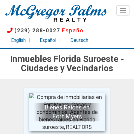
Pasar
al
Togg
contenido
principal
(239) 288-0027
Español
English
Español
Deutsch
Inmuebles Florida Suroeste -
Ciudades y Vecindarios
Bienes Raíces en
Fort Myers