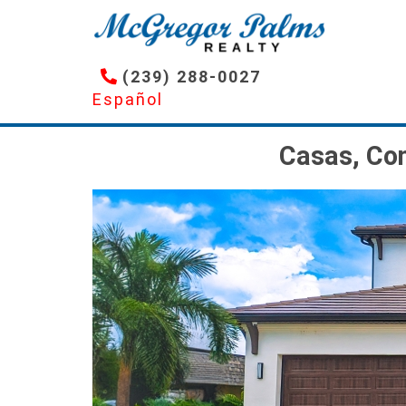
Pasar
al
contenido
(239) 288-0027
principal
Español
Casas, Con
Imagen