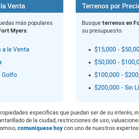
 la Venta
Terrenos por Preci
quedas más populares
Busque
terrenos en F
 Fort Myers
:
su presupuesto:
 a la Venta
$15,000 - $50,0
a
$50,000 - $100,
 Golfo
$100,000 - $200
$200,000 - Sin L
propiedades específicas que puedan ser de su interés, in
tarillado de la ciudad, restricciones de uso, valuaciones
romiso,
comuníquese hoy
con uno de nuestros experto