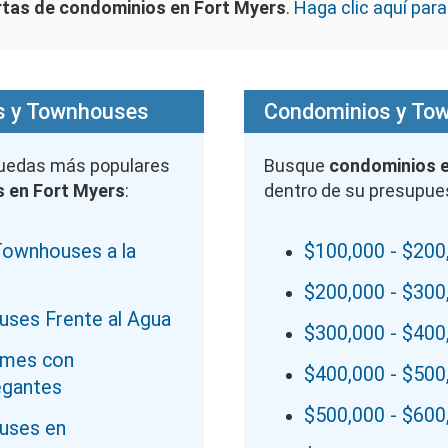
rtas de condominios en Fort Myers
.
Haga clic aquí par
s y Townhouses
Condominios y Tow
quedas más populares
Busque
condominios e
 en Fort Myers
:
dentro de su presupue
ownhouses a la
$100,000 - $200
$200,000 - $300
ses Frente al Agua
$300,000 - $400
omes con
$400,000 - $500
egantes
$500,000 - $600
uses en