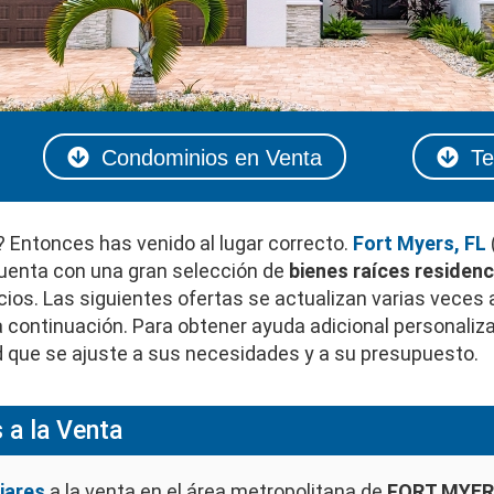
Condominios en Venta
Te
? Entonces has venido al lugar correcto.
Fort Myers, FL
cuenta con una gran selección de
bienes raíces residenc
ios. Las siguientes ofertas se actualizan varias veces a
 continuación. Para obtener ayuda adicional personali
ad que se ajuste a sus necesidades y a su presupuesto.
 a la Venta
liares
a la venta en el área metropolitana de
FORT MYERS